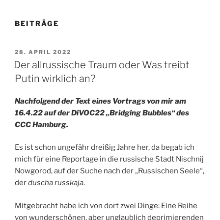
BEITRÄGE
VERÖFFENTLICHT
28. APRIL 2022
AM
Der allrussische Traum oder Was treibt
Putin wirklich an?
Nachfolgend der Text eines Vortrags von mir am
16.4.22 auf der DiVOC22 „Bridging Bubbles“ des
CCC Hamburg.
Es ist schon ungefähr dreißig Jahre her, da begab ich
mich für eine Reportage in die russische Stadt Nischnij
Nowgorod, auf der Suche nach der „Russischen Seele“,
der
duscha russkaja
.
Mitgebracht habe ich von dort zwei Dinge: Eine Reihe
von wunderschönen, aber unglaublich deprimierenden