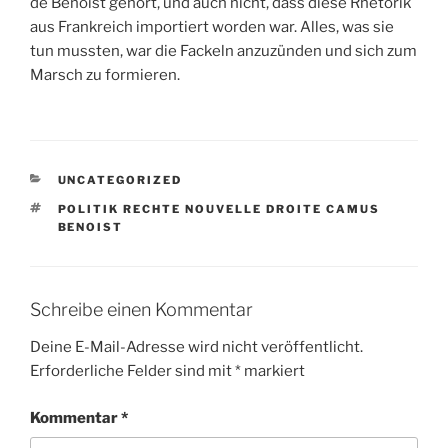
de Benoist gehört, und auch nicht, dass diese Rhetorik
aus Frankreich importiert worden war. Alles, was sie
tun mussten, war die Fackeln anzuzünden und sich zum
Marsch zu formieren.
KATEGORIEN
UNCATEGORIZED
SCHLAGWÖRTER
POLITIK RECHTE NOUVELLE DROITE CAMUS
BENOIST
Schreibe einen Kommentar
Deine E-Mail-Adresse wird nicht veröffentlicht.
Erforderliche Felder sind mit
*
markiert
Kommentar
*