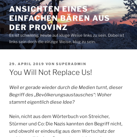
Zum
ANSICHTEN EINES
Inhalt
EINFACHEN BÄREN AUS
springen
DER PROVINZ
Es ist schwierig, heute auf kluge Weise links zu sein. Dabei ist
links sein doch die einzige Weise, klug zu sein.
VERÖFFENTLICHT
29. APRIL 2019
VON
SUPERADMIN
AM
You Will Not Replace Us!
Weil er gerade wieder durch die Medien turnt, dieser
Begriff des „Bevölkerungsaustausches“: Woher
stammt eigentlich diese Idee?
Nein, nicht aus dem Wörterbuch von Streicher,
Stürmer und Co: Die Nazis kannten den Begriff nicht,
und obwohl er eindeutig aus dem Wortschatz der