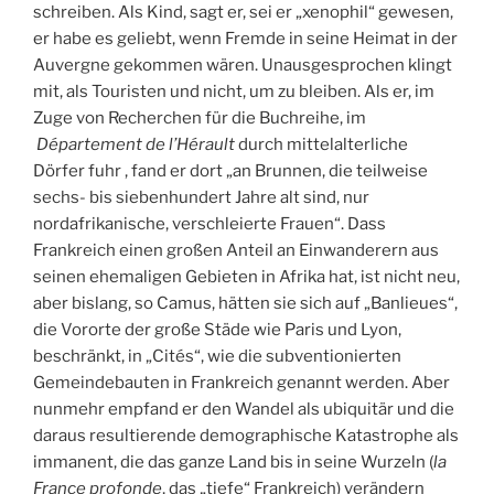
schreiben. Als Kind, sagt er, sei er „xenophil“ gewesen,
er habe es geliebt, wenn Fremde in seine Heimat in der
Auvergne gekommen wären. Unausgesprochen klingt
mit, als Touristen und nicht, um zu bleiben. Als er, im
Zuge von Recherchen für die Buchreihe, im
Département de l’Hérault
durch mittelalterliche
Dörfer fuhr , fand er dort „an Brunnen, die teilweise
sechs- bis siebenhundert Jahre alt sind, nur
nordafrikanische, verschleierte Frauen“. Dass
Frankreich einen großen Anteil an Einwanderern aus
seinen ehemaligen Gebieten in Afrika hat, ist nicht neu,
aber bislang, so Camus, hätten sie sich auf „Banlieues“,
die Vororte der große Städe wie Paris und Lyon,
beschränkt, in „Cités“, wie die subventionierten
Gemeindebauten in Frankreich genannt werden. Aber
nunmehr empfand er den Wandel als ubiquitär und die
daraus resultierende demographische Katastrophe als
immanent, die das ganze Land bis in seine Wurzeln (
la
France profonde
, das „tiefe“ Frankreich) verändern