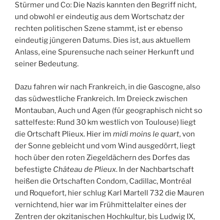
Stürmer und Co: Die Nazis kannten den Begriff nicht,
und obwohl er eindeutig aus dem Wortschatz der
rechten politischen Szene stammt, ist er ebenso
eindeutig jüngeren Datums. Dies ist, aus aktuellem
Anlass, eine Spurensuche nach seiner Herkunft und
seiner Bedeutung.
Dazu fahren wir nach Frankreich, in die Gascogne, also
das südwestliche Frankreich. Im Dreieck zwischen
Montauban, Auch und Agen (für geographisch nicht so
sattelfeste: Rund 30 km westlich von Toulouse) liegt
die Ortschaft Plieux. Hier im
midi moins le quart
, von
der Sonne gebleicht und vom Wind ausgedörrt, liegt
hoch über den roten Ziegeldächern des Dorfes das
befestigte
Château de Plieux
. In der Nachbartschaft
heißen die Ortschaften Condom, Cadillac, Montréal
und Roquefort, hier schlug Karl Martell 732 die Mauren
vernichtend, hier war im Frühmittelalter eines der
Zentren der okzitanischen Hochkultur, bis Ludwig IX,