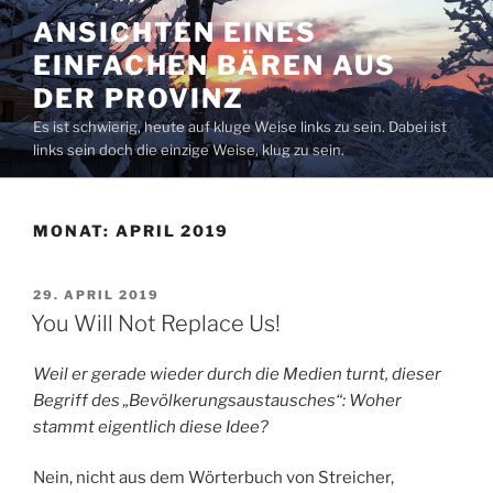
Zum
ANSICHTEN EINES
Inhalt
EINFACHEN BÄREN AUS
springen
DER PROVINZ
Es ist schwierig, heute auf kluge Weise links zu sein. Dabei ist
links sein doch die einzige Weise, klug zu sein.
MONAT:
APRIL 2019
VERÖFFENTLICHT
29. APRIL 2019
AM
You Will Not Replace Us!
Weil er gerade wieder durch die Medien turnt, dieser
Begriff des „Bevölkerungsaustausches“: Woher
stammt eigentlich diese Idee?
Nein, nicht aus dem Wörterbuch von Streicher,