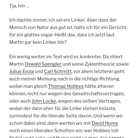
Tja, hm …
Ich dachte immer, ich sei ein Linker. Aber dass der
Mensch von Natur aus gut ist, halte ich für ein Gerücht,
für ein glattes sogar. Heißt das, dass ich jetzt laut
Martin gar kein Linker bin?
Ein wenig weiter im Text wird es konkreter. Da zitiert
Martin
Oswald Spengler
und seine Zyklentheorie sowie
Julius Evola
und
Carl Schmitt
, vor allem letzterer geht
auch meiner Meinung nach in die richtige Richtung,
wobei man gleich
Thomas Hobbes
hätte zitieren
können, nicht nur wegen des Gesellschaftsvertrages,
oder auch
John Locke
, wegen des selben Vertrages,
wobei der dann eher für die Linke stehen müsste,
zumindest für die liberale Seite davon. Und wenn wir
schon dabei sind, dann werfen wir mit
David Hume
noch einen liberalen Schotten ein; wer Hobbes toll
findet und Locke und Hume nicht so mag, den könnte