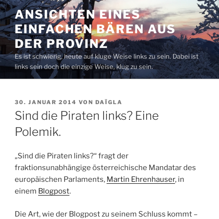
Zum
ANSICHTEN EINES
Inhalt
EINFACHEN BÄREN AUS
springen
DER PROVINZ
Es ist schwierig, heute auf kluge Weise links zu sein. Dabei ist
links sein doch die einzige Weise, klug zu sein.
VERÖFFENTLICHT
30. JANUAR 2014
VON
DAÏGLA
AM
Sind die Piraten links? Eine
Polemik.
„Sind die Piraten links?“ fragt der
fraktionsunabhängige österreichische Mandatar des
europäischen Parlaments,
Martin Ehrenhauser
, in
einem
Blogpost
.
Die Art, wie der Blogpost zu seinem Schluss kommt –