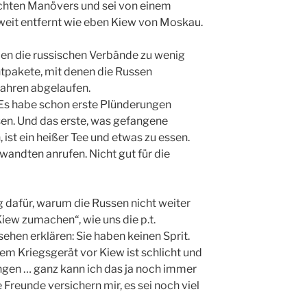
chten Manövers und sei von einem
 weit entfernt wie eben Kiew von Moskau.
en die russischen Verbände zu wenig
ntpakete, mit denen die Russen
Jahren abgelaufen.
 Es habe schon erste Plünderungen
sen. Und das erste, was gefangene
st ein heißer Tee und etwas zu essen.
wandten anrufen. Nicht gut für die
g dafür, warum die Russen nicht weiter
iew zumachen“, wie uns die p.t.
ehen erklären: Sie haben keinen Sprit.
 Kriegsgerät vor Kiew ist schlicht und
ngen … ganz kann ich das ja noch immer
 Freunde versichern mir, es sei noch viel