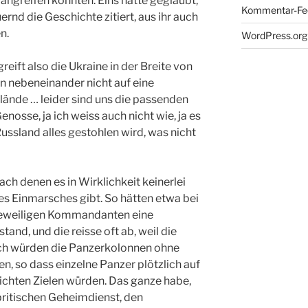
 angreifen konnten. Eins hätte geglaubt,
Kommentar-Fe
ernd die Geschichte zitiert, aus ihr auch
n.
WordPress.org
eift also die Ukraine in der Breite von
 nebeneinander nicht auf eine
elände … leider sind uns die passenden
sse, ja ich weiss auch nicht wie, ja es
Russland alles gestohlen wird, was nicht
ach denen es in Wirklichkeit keinerlei
s Einmarsches gibt. So hätten etwa bei
jeweiligen Kommandanten eine
nd, und die reisse oft ab, weil die
uch würden die Panzerkolonnen ohne
n, so dass einzelne Panzer plötzlich auf
eichten Zielen würden. Das ganze habe,
britischen Geheimdienst, den