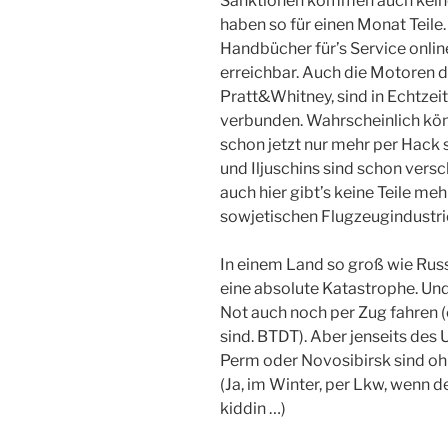
Sanktionen kommen auch keine 
haben so für einen Monat Teile
Handbücher für’s Service online
erreichbar. Auch die Motoren 
Pratt&Whitney, sind in Echtzei
verbunden. Wahrscheinlich kö
schon jetzt nur mehr per Hack 
und Iljuschins sind schon vers
auch hier gibt’s keine Teile meh
sowjetischen Flugzeugindustrie 
In einem Land so groß wie Russ
eine absolute Katastrophe. Und 
Not auch noch per Zug fahren 
sind. BTDT). Aber jenseits des U
Perm oder Novosibirsk sind ohn
(Ja, im Winter, per Lkw, wenn d
kiddin …)