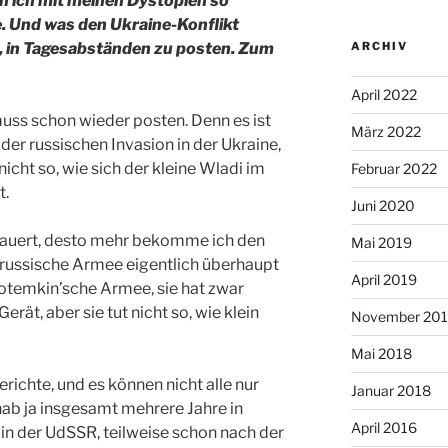
nn ich mit meinen Dystopien so
 Und was den Ukraine-Konflikt
ich, in Tagesabständen zu posten. Zum
ARCHIV
April 2022
h muss schon wieder posten. Denn es ist
März 2022
der russischen Invasion in der Ukraine,
nicht so, wie sich der kleine Wladi im
Februar 2022
t.
Juni 2020
 dauert, desto mehr bekomme ich den
Mai 2019
 russische Armee eigentlich überhaupt
April 2019
t potemkin’sche Armee, sie hat zwar
ät, aber sie tut nicht so, wie klein
November 20
Mai 2018
richte, und es können nicht alle nur
Januar 2018
 hab ja insgesamt mehrere Jahre in
April 2016
 in der UdSSR, teilweise schon nach der