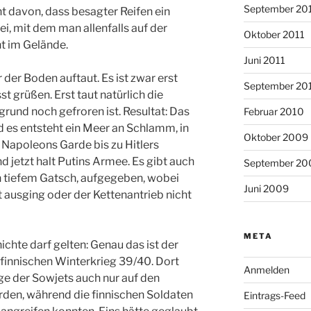
September 20
ht davon, dass besagter Reifen ein
ei, mit dem man allenfalls auf der
Oktober 2011
ht im Gelände.
Juni 2011
er der Boden auftaut. Es ist zwar erst
September 20
t grüßen. Erst taut natürlich die
rund noch gefroren ist. Resultat: Das
Februar 2010
 es entsteht ein Meer an Schlamm, in
Oktober 2009
Napoleons Garde bis zu Hitlers
 jetzt halt Putins Armee. Es gibt auch
September 20
n tiefem Gatsch, aufgegeben, wobei
Juni 2009
rit ausging oder der Kettenantrieb nicht
META
chte darf gelten: Genau das ist der
finnischen Winterkrieg 39/40. Dort
Anmelden
e der Sowjets auch nur auf den
den, während die finnischen Soldaten
Eintrags-Feed