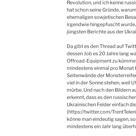
Revolution, und ich kenne rus
hat schon seine Gründe, warum 
ehemaligen sowjetischen Besat
irgendwie hingepfuscht wurde, a
jüngsten Berichte aus der Ukra
Da gibt es den Thread auf Twi
dessen Job es 20 Jahre lang wa
Offroad-Equipment zu kümmern
mindestens einmal pro Monat 
Seitenwände der Monsterreifen 
viel in der Sonne stehen, weil
mürbe. Und nach den Bildern a
erkennt, dass es den russisch
Ukrainischen Felder einfach di
(https://twitter.com/TrentTe
könne man eindeutig sagen, so
mindestens ein Jahr lang überh