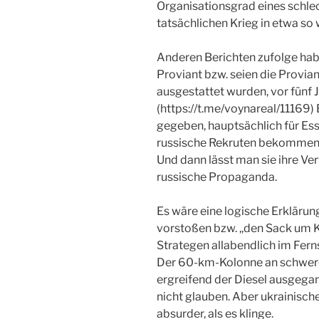
Organisationsgrad eines schle
tatsächlichen Krieg in etwa so
Anderen Berichten zufolge hab
Proviant bzw. seien die Provia
ausgestattet wurden, vor fünf 
(https://t.me/voynareal/11169)
gegeben, hauptsächlich für Es
russische Rekruten bekommen, i
Und dann lässt man sie ihre Ver
russische Propaganda.
Es wäre eine logische Erklärun
vorstoßen bzw. ,,den Sack um K
Strategen allabendlich im Ferns
Der 60-km-Kolonne an schwerem
ergreifend der Diesel ausgega
nicht glauben. Aber ukrainische
absurder, als es klinge.