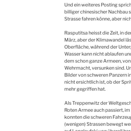
Und ein weiteres Posting spric
billiger chinesischer Nachbau s
Strasse fahren könne, aber nic
Rasputitsa heisst die Zeit, in d
März, aber der Klimawandel läss
Oberfläche, während der Unterg
Wasser kann nicht ablaufen und
dem schon ganze Armeen, von 
Wehrmacht, versunken sind. Und
Bilder von schweren Panzern i
nicht ersichtlich ist, ob der Sp
mehr gegriffen hat.
Als Treppenwitz der Weltgeschi
Roten Armee auch passiert, im 
konnten die schweren Fahrzeug
(wenigen) Strassen bewegt wer