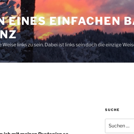
 EINES EINFACHEN 
INZ
 Weise links zu sein. Dabei ist links sein doch die einzige Weise
SUCHE
Suche
nach: