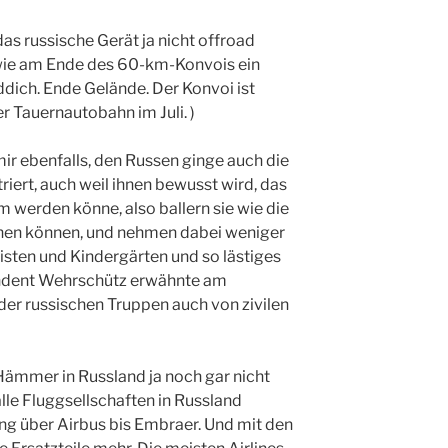
s russische Gerät ja nicht offroad
wie am Ende des 60-km-Konvois ein
ddich. Ende Gelände. Der Konvoi ist
der Tauernautobahn im Juli. )
ir ebenfalls, den Russen ginge auch die
triert, auch weil ihnen bewusst wird, das
 werden könne, also ballern sie wie die
ichen können, und nehmen dabei weniger
listen und Kindergärten und so lästiges
ndent Wehrschütz erwähnte am
der russischen Truppen auch von zivilen
Hämmer in Russland ja noch gar nicht
alle Fluggsellschaften in Russland
ng über Airbus bis Embraer. Und mit den