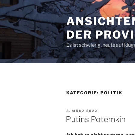
Zum
Inhalt
ANSICHTEN
springen
DER PROV
Es ist schwierig, heute auf kluge
KATEGORIE:
POLITIK
VERÖFFENTLICHT
3. MÄRZ 2022
AM
Putins Potemkin