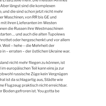
Ersatzteile mehr. Die meisten Airlines
. Aber längst sind die komplexen
, und die sind schon jetzt nicht mehr
der Maschinen, von RR bis GE und
t mit ihren Lieferanten im Westen
nnen die Russen ihre Westmaschinen
starten … und auch die alten Tupolews
chrottet oder hergeschenkt und vor allem
r. Weil – hehe – die Mehrheit der
in – erraten – der östlichen Ukraine war.
land nicht mehr fliegen zu können, ist
im europäischen Teil kann eins ja zur
(obwohl russische Züge kein Vergnügen
ral ist da schlagartig aus, Städte wie
e Flugzeug praktisch nicht erreichbar.
er Boden gefroren ist. You gotta be