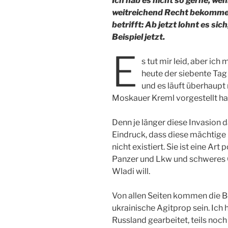
Ich hab es nicht so gerne, we
weitreichend Recht bekomme.
betrifft: Ab jetzt lohnt es s
Beispiel jetzt.
E
s tut mir leid, aber ic
heute der siebente Tag 
und es läuft überhaupt 
Moskauer Kreml vorgestellt ha
Denn je länger diese Invasion
Eindruck, dass diese mächtige
nicht existiert. Sie ist eine Ar
Panzer und Lkw und schweres Ger
Wladi will.
Von allen Seiten kommen die Be
ukrainische Agitprop sein. Ich
Russland gearbeitet, teils noch