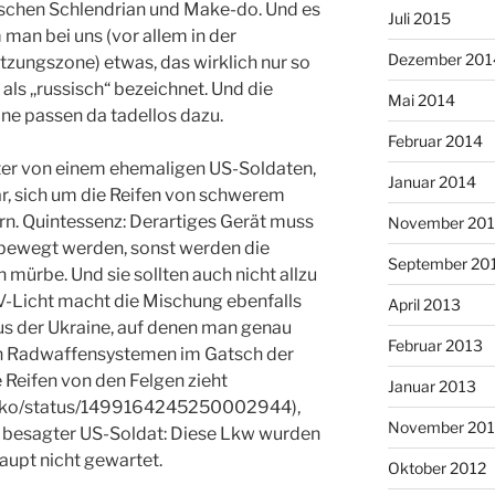
sischen Schlendrian und Make-do. Und es
Juli 2015
man bei uns (vor allem in der
Dezember 201
zungszone) etwas, das wirklich nur so
ls ,,russisch“ bezeichnet. Und die
Mai 2014
ine passen da tadellos dazu.
Februar 2014
tter von einem ehemaligen US-Soldaten,
Januar 2014
r, sich um die Reifen von schwerem
. Quintessenz: Derartiges Gerät muss
November 20
bewegt werden, sonst werden die
September 20
mürbe. Und sie sollten auch nicht allzu
 UV-Licht macht die Mischung ebenfalls
April 2013
us der Ukraine, auf denen man genau
Februar 2013
en Radwaffensystemen im Gatsch der
e Reifen von den Felgen zieht
Januar 2013
lenko/status/1499164245250002944),
November 201
 besagter US-Soldat: Diese Lkw wurden
aupt nicht gewartet.
Oktober 2012