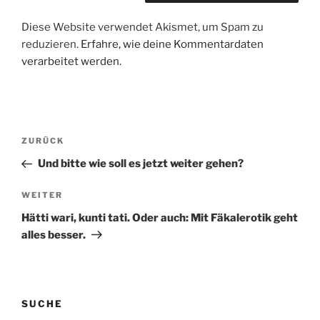
Diese Website verwendet Akismet, um Spam zu
reduzieren.
Erfahre, wie deine Kommentardaten
verarbeitet werden.
Beitragsnavigation
Vorheriger
ZURÜCK
Beitrag
Und bitte wie soll es jetzt weiter gehen?
Nächster
WEITER
Beitrag
Hätti wari, kunti tati. Oder auch: Mit Fäkalerotik geht
alles besser.
SUCHE