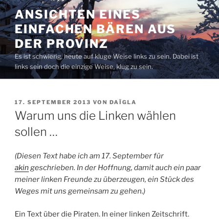
Zum
ANSICHTEN EINES
Inhalt
EINFACHEN BÄREN AUS
springen
DER PROVINZ
Es ist schwierig, heute auf kluge Weise links zu sein. Dabei ist
links sein doch die einzige Weise, klug zu sein.
VERÖFFENTLICHT
17. SEPTEMBER 2013
VON
DAÏGLA
AM
Warum uns die Linken wählen
sollen …
(Diesen Text habe ich am 17. September für
akin
geschrieben. In der Hoffnung, damit auch ein paar
meiner linken Freunde zu überzeugen, ein Stück des
Weges
mit uns
gemeinsam zu gehen.)
Ein Text über die Piraten. In einer linken Zeitschrift.