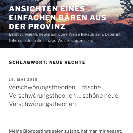
Zum
ANSICHTEN EINES
Inhalt
EINFACHEN BÄREN AUS
springen
DER PROVINZ
Es ist schwierig, heute auf kluge Weise links zu sein. Dabei ist
links sein doch die einzige Weise, klug zu sein.
SCHLAGWORT:
NEUE RECHTE
VERÖFFENTLICHT
19. MAI 2019
AM
Verschwörungstheorien … frische
Verschwörungstheorien … schöne neue
Verschwörungstheorien
Meine Blogpostings seien zu lang, hat man mir gesagt.